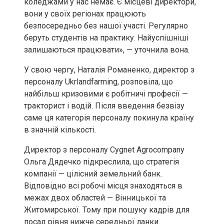
коледжами у нас немає. Є місцеві директори,
вони у своїх регіонах працюють
безпосередньо без нашої участі. Регулярно
беруть студентів на практику. Найуспішніші
залишаються працювати», — уточнила вона.
У свою чергу,
Наталія Романенко
, директор з
персоналу
Ukrlandfarming
, розповіла, що
найбільш кризовими є робітничі професії —
тракторист і водій. Після введення безвізу
саме ця категорія персоналу покинула країну
в значній кількості.
Директор з персоналу Cygnet Agrocompany
Ольга Дядечко підкреслила, що стратегія
компанії — цілісний земельний банк.
Відповідно всі робочі місця знаходяться в
межах двох областей — Вінницької та
Житомирської. Тому при пошуку кадрів для
посад рівня нижче середньої ланки